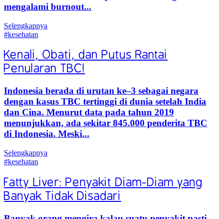
mengalami burnout...
Selengkapnya
#kesehatan
Kenali, Obati, dan Putus Rantai
Penularan TBC!
Indonesia berada di urutan ke–3 sebagai negara
dengan kasus TBC tertinggi di dunia setelah India
dan Cina. Menurut data pada tahun 2019
menunjukkan, ada sekitar 845.000 penderita TBC
di Indonesia. Meski...
Selengkapnya
#kesehatan
Fatty Liver: Penyakit Diam-Diam yang
Banyak Tidak Disadari
Banyak orang mengira kalau suatu penyakit pasti