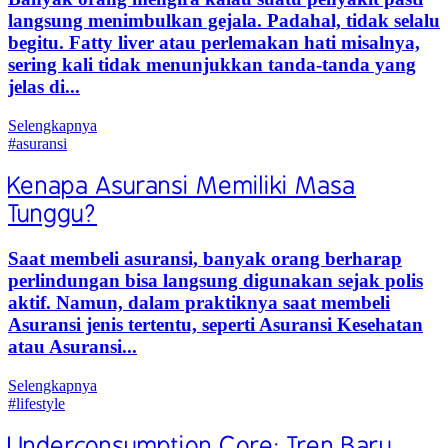
langsung menimbulkan gejala. Padahal, tidak selalu
begitu. Fatty liver atau perlemakan hati misalnya,
sering kali tidak menunjukkan tanda-tanda yang
jelas di...
Selengkapnya
#asuransi
Kenapa Asuransi Memiliki Masa
Tunggu?
Saat membeli asuransi, banyak orang berharap
perlindungan bisa langsung digunakan sejak polis
aktif. Namun, dalam praktiknya saat membeli
Asuransi jenis tertentu, seperti Asuransi Kesehatan
atau Asuransi...
Selengkapnya
#lifestyle
Underconsumption Core: Tren Baru