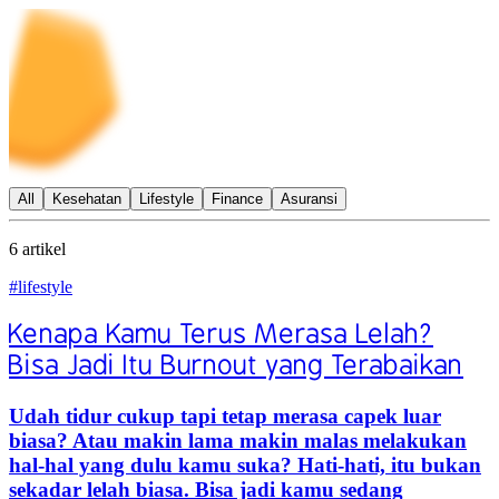
All
Kesehatan
Lifestyle
Finance
Asuransi
6
artikel
#lifestyle
Kenapa Kamu Terus Merasa Lelah?
Bisa Jadi Itu Burnout yang Terabaikan
Udah tidur cukup tapi tetap merasa capek luar
biasa? Atau makin lama makin malas melakukan
hal-hal yang dulu kamu suka? Hati-hati, itu bukan
sekadar lelah biasa. Bisa jadi kamu sedang