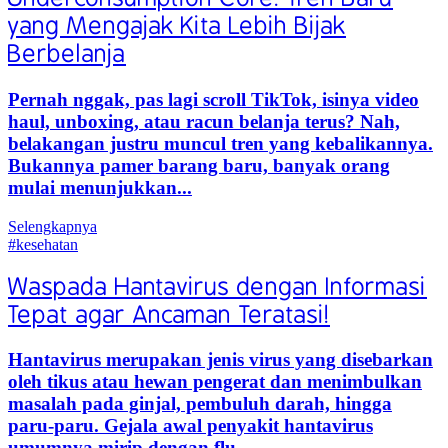
yang Mengajak Kita Lebih Bijak
Berbelanja
Pernah nggak, pas lagi scroll TikTok, isinya video
haul, unboxing, atau racun belanja terus? Nah,
belakangan justru muncul tren yang kebalikannya.
Bukannya pamer barang baru, banyak orang
mulai menunjukkan...
Selengkapnya
#kesehatan
Waspada Hantavirus dengan Informasi
Tepat agar Ancaman Teratasi!
Hantavirus merupakan jenis virus yang disebarkan
oleh tikus atau hewan pengerat dan menimbulkan
masalah pada ginjal, pembuluh darah, hingga
paru-paru. Gejala awal penyakit hantavirus
umumnya mirip dengan flu...